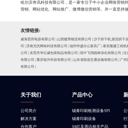
哈尔滨奇讯科技有限公司，是一家专注于中小企业网络营销外
营销、网站优化、网站推广、微博微信营销等。并一直坚持
友情链接:
威海普田电器有限公司
|
山西建荣物流有限公司
|
沙子烘干机,煤泥烘干
司
|
济南无忧网络科技有限公司
|
福州华盛办公家具厂
|
泰安隆建工程机
公司
|
东莞市华亿威包装制品有限公司
|
绥中飞翔园林绿化有限公司
|
任
有限公司
|
重庆链升科技有限公司
|
山东省陆巡交通设施有限公司
|
广州
有限公司
|
关于我们
产品中心
公司简介
锡膏印刷检测设备SPI
公
解决方案
锡膏印刷设备
行
合作客户
SMT及周边相关产品
常