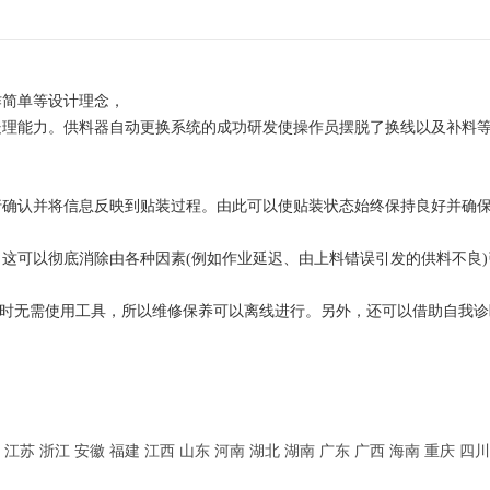
作简单等设计理念，
处理能力。供料器自动更换系统的成功研发使操作员摆脱了换线以及补料
行确认并将信息反映到贴装过程。由此可以使贴装状态始终保持良好并确
这可以彻底消除由各种因素(例如作业延迟、由上料错误引发的供料不良)
器材时无需使用工具，所以维修保养可以离线进行。另外，还可以借助自我
江苏
浙江
安徽
福建
江西
山东
河南
湖北
湖南
广东
广西
海南
重庆
四川