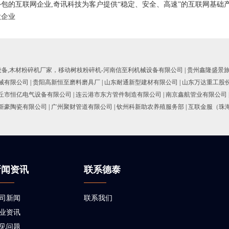
包的互联网企业,奇讯科技为客户提供“稳定、安全、高速”的互联网基础
做企业
设备,木材粉碎机厂家，移动树枝粉碎机-河南信至利机械设备有限公司
|
贵州鑫隆盛景
械有限公司
|
贵阳高新恒至磨料磨具厂
|
山东耐通新型建材有限公司
|
山东万达重工股
丘市恒亿电气设备有限公司
|
连云港市东方管件制造有限公司
|
南京鑫航管业有限公司
新豪陶瓷有限公司
|
广州聚财管道有限公司
|
钦州科新助农养殖服务部
|
互联金服（珠
新闻资讯
联系德泰
司新闻
联系我们
业资讯
见问题