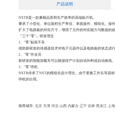
产品说明
NXTR是一款兼顾品质和生产效率的高端贴片机。
秉承了小型化、单位面积生产率佳、单面操作、模组化、操
扩大了电路板的对应尺寸，增强了元件的对应能力与数据的
『三个“零”』研发理念
1、“零”贴装不良
借助新研发的传感器技术对电子元器件以及电路板的状态进
2、“零”作业员
新研发的智能加载车可以根据排产计划自动补料或自动换线。
3、“零”停机
NXTR传承了NXT的模组化设计理念。由于更换工作头等
停机的出现。
推荐城市:
北京
天津
河北
山西
内蒙古
辽宁
吉林
黑龙江
上海