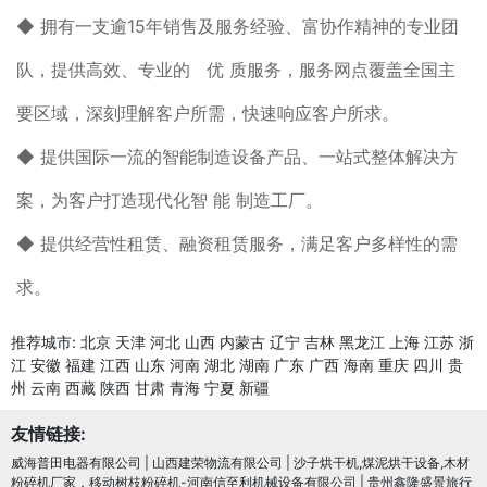
◆ 拥有一支逾15年销售及服务经验、富协作精神的专业团
队，提供高效、专业的 优 质服务，服务网点覆盖全国主
要区域，深刻理解客户所需，快速响应客户所求。
◆ 提供国际一流的智能制造设备产品、一站式整体解决方
案，为客户打造现代化智 能 制造工厂。
◆ 提供经营性租赁、融资租赁服务，满足客户多样性的需
求。
推荐城市:
北京
天津
河北
山西
内蒙古
辽宁
吉林
黑龙江
上海
江苏
浙
江
安徽
福建
江西
山东
河南
湖北
湖南
广东
广西
海南
重庆
四川
贵
州
云南
西藏
陕西
甘肃
青海
宁夏
新疆
友情链接:
威海普田电器有限公司
|
山西建荣物流有限公司
|
沙子烘干机,煤泥烘干设备,木材
粉碎机厂家，移动树枝粉碎机-河南信至利机械设备有限公司
|
贵州鑫隆盛景旅行