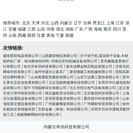
推荐城市:
北京
天津
河北
山西
内蒙古
辽宁
吉林
黑龙江
上海
江苏
浙
江
安徽
福建
江西
山东
河南
湖北
湖南
广东
广西
海南
重庆
四川
贵
州
云南
西藏
陕西
甘肃
青海
宁夏
新疆
友情链接:
威海普田电器有限公司
|
山西建荣物流有限公司
|
沙子烘干机,煤泥烘干设备,木材
粉碎机厂家，移动树枝粉碎机-河南信至利机械设备有限公司
|
贵州鑫隆盛景旅行
社有限公司
|
哈尔滨奇讯科技有限公司
|
衡水绿腾金刚石制品有限公司
|
济南无忧
网络科技有限公司
|
福州华盛办公家具厂
|
泰安隆建工程机械有限公司
|
贵阳高新
恒至磨料磨具厂
|
山东耐通新型建材有限公司
|
山东万达重工股份有限公司
|
贵州
礼誉生态农业发展有限公司
|
北京花娇娇健康科技有限公司
|
东莞市华亿威包装制
品有限公司
|
绥中飞翔园林绿化有限公司
|
任丘市恒亿电气设备有限公司
|
连云港
市东方管件制造有限公司
|
南京鑫航管业有限公司
|
北京集想科技有限公司
|
上海
沃尔诺通风设备有限公司
|
苏州苏星家具有限公司
|
重庆链升科技有限公司
|
山东
省陆巡交通设施有限公司
|
广州新豪陶瓷有限公司
|
广州聚财管道有限公司
|
钦州
科新助农养殖服务部
|
互联金服（珠海）科技有限公司
|
东莞市石排华通模具配件
加工店
|
成都溯峰网络科技有限公司
|
内蒙古奇讯科技有限公司